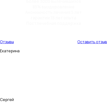
Более 3000 вылечившихся
85% выздоровление
Анонимность лечения 5 лет
гарантии 15 лет опыта
Постлечебная поддержка
Отзывы
Оставить отзыв
Екатерина
Мой муж пил 9 лет. Страшно было то, что в алкогольном
опьянении он становился очень буйным и агрессивным, с
ним страшно было оставаться в одном помещении.
Иногда приходилось в буквальном...
Сергей